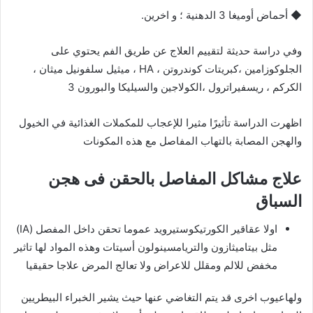
◆
أحماض
أوميغا
3
الدهنية
؛
و
اخرين
.
وفي دراسة حديثة لتقييم العلاج عن طريق الفم يحتوي على
الجلوكوزامين ،كبريتات كوندروتن ، HA ، ميثيل سلفونيل ميثان ،
الكركم ، ريسفيراترول ،الكولاجين والسيليكا والبورون 3
اظهرت الدراسة تأثيرًا مثيرا للإعجاب للمكملات الغذائية في الخيول
والهجن المصابة بالتهاب المفاصل مع هذه المكونات
علاج مشاكل المفاصل بالحقن فى هجن
السباق
اولا عقاقير الكورتيكوستيرويد عموما تحقن داخل المفصل (IA)
مثل بيتاميثازون والتريامسينولون أسيتات وهذه المواد لها تاثير
مخفض للالم ومقلل للاعراض ولا تعالج المرض علاجا حقيقيا
ولهاعيوب اخرى قد يتم التغاضي عنها حيث يشير الخبراء البيطريين