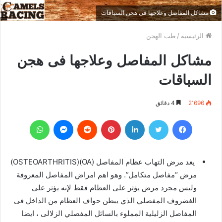
مشاكل المفاصل وعلاجها فى هجن السباقات
الرئيسية
/
طب الهجن
مشاكل المفاصل وعلاجها فى هجن
السباقات
2٬696
4 دقائق
فيسبوك
تويتر
لينكدإن
بينتيريست
‏Reddit
ماسنجر
واتساب
يعد مرض التهاب عظام المفاصل (OA)(OSTEOARTHRITIS)
مرض “مفاصل متكامل”. وهو اهم امراض المفاصل المعروفة
وليس مجرد مرض يؤثر على العظام فقط لإنه يؤثر على
الغضروف المفصلي الذي يبطن حواف العظام من الداخل فى
المفاصل الزليلية المملوء بالسائل المفصلي الزلالى ، ايضا