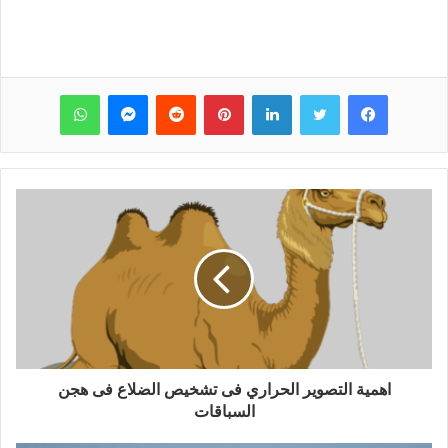
فيسبوك
تويتر
لينكدإن
بينتيريست
‏Reddit
ماسنجر
واتساب
اهمية التصوير الحراري فى تشخيص الضلاع فى هجن
السباقات