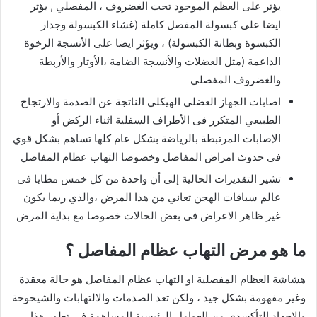
يؤثر على العظم الموجود تحت الغضروف ، المفصلي , يؤثر
ايضا على كبسولة المفصل كاملة (غشاء الكبسولة وجدار
الكبسوة وبطانة الكبسولة) ، ويؤثر ايضا على الأنسجة الرخوة
الداعمة (مثل العضلات والأنسجة الضامة ،الأوتار والأربطة
والغضروف المفصلي
اصابات الجهاز العضلي الهيكلي الناتجة عن الصدمة والارتجاج
الطبيعي المتكرر فى الأطراف السفلية اثناء الركض أو
الإصابات المرتبطة بالرياضة بشكل عام كلها تساهم بشكل قوي
فى حدوث امراض المفاصل وخصوصا التهاب عظام المفاصل
تشير التقديرات الحالية إلى أن واحدة من كل خمس مطايا فى
عالم سباقات الهجن تعاني من هذا المرض ،والذي ربما يكون
غير ظاهر الاعراض فى بعض الحالات خصوصا مع بداية المرض
ما هو مرض التهاب عظام المفاصل ؟
هشاشة العظام المفصلية او التهاب عظام المفاصل هو حالة معقدة
وغير مفهومة بشكل جيد ، ولكن تعد الصدمات والالتهابات والشيخوخة
والإجهاد التأكسدي من العوامل الرئيسية المساهمة فى تطور هذا