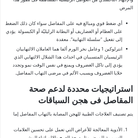
المرض
أي ضغط قوي ومبالغ فيه على المفاصل سواء كان ذلك الضغط
على العظام أو الغضاريف أو البطانة الزليليّة أو الكبسولة يؤدي
إلى تفعيل “سلسلة التهابية”. معقدة
انترلوكين 1 وعامل نخر الورم ألفا هما العاملان الالتهابيان
الرئيسيان المتسببان في احداث هذا الشلال الالتهابي الذي
يؤدي إلى تاكل الغضروف ويمنع في نفس الوقت نمو وتجدد
خلايا الغضروف ويسبب الألم في مرضى التهاب المفاصل.
استراتيجيات محددة لدعم صحة
المقاصل فى هجن السباقات
يتم تصنيف العلاجات الطبية للهجن المصابة بالتهاب المفاصل إما
الأدوية المعالجة للأعراض التي تعمل على تحسين العلامات
السريرية للمرض مثل درجة العرج والالم اثناء المشي