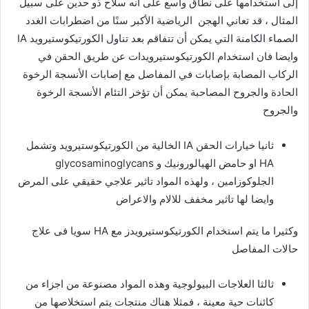
إلى استخدامها على نطاق واسع على أنه سلاح ذو حدين على سبيل
المثال ، قد تعاني الهجن الرياضية الأكبر سنًا من اضطرابات الغدد
الصماء الكامنة التي يمكن أن تتفاقم بعد تناول الكورتيكوستيرويد IA
وايضا فان استخدام الكورتيكوستيرويدات عن طريق الحقن في
الركاب المصابة بإصابات في المفاصل مع إصابات الأنسجة الرخوة
الحادة والجروح المصاحبة يمكن أن تؤخر التئام الأنسجة الرخوة
والجروح
ثانيا خيارات الحقن IA الخالية من الكورتيكوستيرويد وتشمل
HA او حامض الهيالورونيك و glycosaminoglycans
الجلوكوزامين ، ولهذه المواد تاثير علاجي حقيقي على المرض
وايضا لها تاثير مخفف للالام والاعراض
وكثيرا ما يتم استخدام الكورتيكوستيرويدز مع HA سويا فى علاج
حالات المفاصل
ثالثا العلاجات البيولوجية وهذه المواد مصنوعة من اجزاء من
كائنات حية معينة ، فمثلا هناك منتجات يتم استخلاصها من