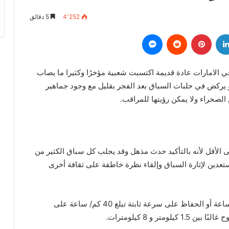
4٬252
5 دقائق
لينكدإن
بينتيريست
‏Reddit
ماسنجر
ي الامارات عادة قديمة اكتسبت شعبية مؤخرًا وكثيرا ما يصاب
و يركض في حلبات السباق بعد الفجر بقليل مع وجود جماهير
الصحراء ولا يمكن رؤيتها للمراقب.
الأقل لأنه بالتأكيد حدث مذهل وقد يجلب كل سباق الكثير من
تعدين لإثارة السباق وإلقاء نظرة خاطفة على ثقافة أخرى
بشكل غير متوقع يمكن للجمل الركض بسرعة 65 كم/ ساعة أو الحفاظ على سرعة ثابتة تبلغ 40 كم/ ساعة على
ر و 8 كيلومترات.