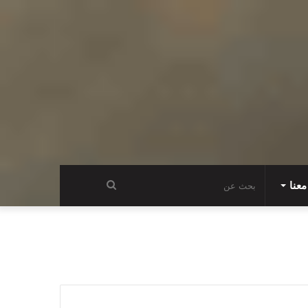
عنا
بحث
عن