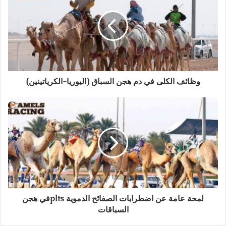
وظائف الكلى في دم هجن السباق (اليوريا-الكرياتينين)
لمحة عامة عن اضطرابات الصفائح الدموية pltsفي هجن
السباقات