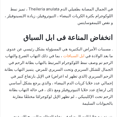
في الجمال المصابة بطفيلي الدم Theileria anulata ، تميز نمط
اللوكوجرام بكثرة الكريات البيضاء ، النيوتروفيلز، زيادة الايسينوفيلز ،
و نقص الليمفوسايتس
انخفاض المناعة فى ابل السباق
. مسببات الأمراض البكتيرية هي المسؤولة بشكل رئيسي عن عدوى
ما بعد الولادة في
ابل السباقات
، بما في ذلك التهاب الضرع والتهاب
الرحم تم وصف نمط اللوكوجرام المرتبط بالتهاب بطانة الرحم في
الجمال للشكل السريري وتحت السريري للمرض. يتميز التهاب بطانة
الرحم السريري (الذي تظهر له اعراض) في الإبل بارتفاع كبير في
إجمالي عدد خلايا كريات الدم البيضاء ، والذي يرجع بشكل أساسي
إلى ارتفاع عدد خلايا النيوتروفيلز ومع ذلك ، في حالة التهاب بطانة
الرحم تحت الإكلينيكي ، لم تظهر الإبل لوكوجرامًا مختلفًا مقارنة
بالحيوانات السليمة
يتم تصنيع خلايا الدم البيضاء في نخاع العظام – النسيج الإسفنجي