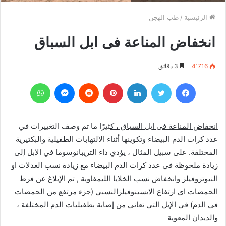
الرئيسية
/
طب الهجن
انخفاض المناعة فى ابل السباق
4٬716
3 دقائق
فيسبوك
تويتر
لينكدإن
بينتيريست
‏Reddit
ماسنجر
واتساب
انخفاض المناعة فى ابل السباق ، ك
ثيرًا ما تم وصف التغييرات في
عدد كرات الدم البيضاء وتكوينها أثناء الالتهابات الطفيلية والبكتيرية
المختلفة. على سبيل المثال ، يؤدي داء التريبانوسوما في الإبل إلى
زيادة ملحوظة في عدد كرات الدم البيضاء مع زيادة نسب العدلات او
النيوتروفيلز وانخفاض نسب الخلايا الليمفاوية , تم الإبلاغ عن فرط
الحمضات اي ارتفاع الايسينوفيلزالنسبي (جزء مرتفع من الحمضات
في الدم) في الإبل التي تعاني من إصابة بطفيليات الدم المختلفة ،
والديدان المعوية