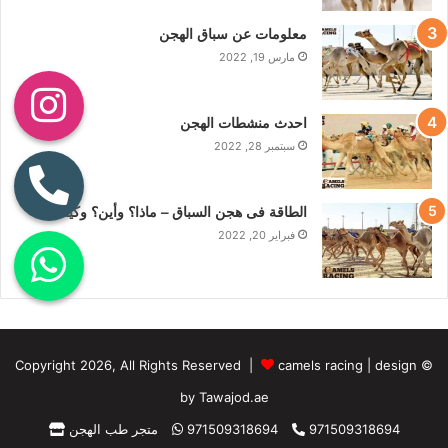
معلومات عن سباق الهجن
مارس 19, 2022
احدث منشطات الهجن
سبتمبر 28, 2022
الطاقة فى هجن السباق – ماذا؟ وأين؟ وكيف؟
فبراير 20, 2022
camels racing
|
design
© Copyright 2026, All Rights Reserved |
by Tawajod.ae
971509318694
971509318694
متجر طب الهجن