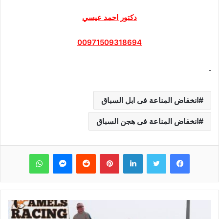
دكتور احمد عيسي
00971509318694
انخفاض المناعة فى ابل السباق
انخفاض المناعة فى هجن السباق
فيسبوك
تويتر
لينكدإن
بينتيريست
‏Reddit
ماسنجر
واتساب