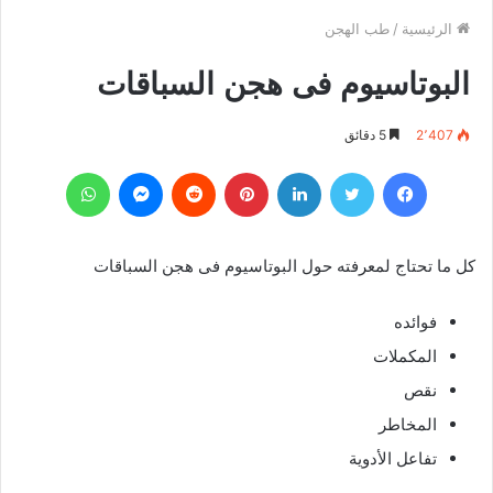
الرئيسية
/
طب الهجن
البوتاسيوم فى هجن السباقات
2٬407
5 دقائق
فيسبوك
تويتر
لينكدإن
بينتيريست
‏Reddit
ماسنجر
واتساب
كل ما تحتاج لمعرفته حول البوتاسيوم فى هجن السباقات
فوائده
المكملات
نقص
المخاطر
تفاعل الأدوية