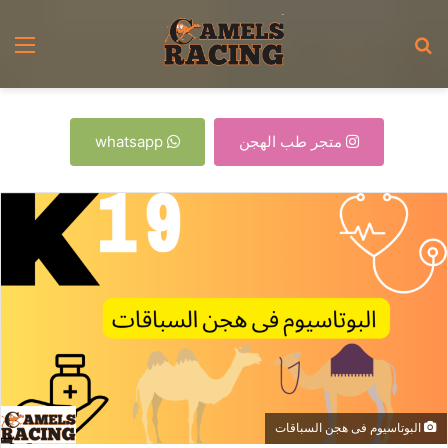
بحث
الق
عن
متجر طب الهجن
whatsapp
البوتاسيوم فى هجن السباقات