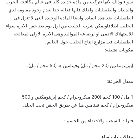
سواء وذلك لانها تتركب من مادة جديدة كليا فى عالم مكافحة الجرب
والديدان والطفيليات ولذلك ف
انها فعالة جدا لعدم وجود مقاومة لدي
الطفيليات ضد هذه المادة وايضا المادة الوحيدة التى لا تنزل فى
الحليب اطلاقاويمكن شرب الحليب من اول يوم بعد حقن الابرة سواء
للاستهلاك الادمى او لرضاعة المواليد وهى الابرة الاولى لمعالجة
الطفيليات فى مزارع انتاج الحليب حول العالم
.
مكونات نشطة:
إيبرينومكتين (20 مجم / مل) وفيتامين هـ (50 مجم / مل).
معدل الجرعة:
1 مل / 100 كجم (200 ميكروجرام / كجم إبرينومكتين و 500
ميكروجرام / كجم فيتامين هـ) عن طريق الحقن تحت الجلد.
فترات السحب والاختفاء من الجسم
:
مقالات ذات صلة