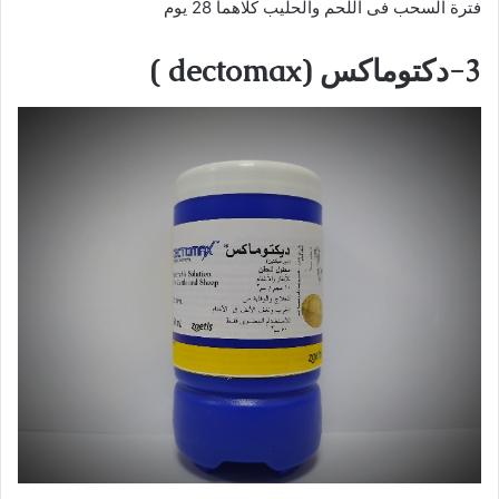
فترة السحب فى اللحم والحليب كلاهما 28 يوم
3
-دكتوماكس
(
dectomax
)