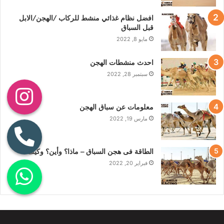
افضل نظام غذائي منشط للركاب /الهجن/الابل
قبل السباق
مايو 8, 2022
احدث منشطات الهجن
سبتمبر 28, 2022
معلومات عن سباق الهجن
مارس 19, 2022
الطاقة فى هجن السباق – ماذا؟ وأين؟ وكيف؟
فبراير 20, 2022