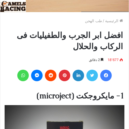
الرئيسية
/
طب الهجن
افضل ابر الجرب والطفيليات فى
الركاب والحلال
18٬677
2 دقائق
فيسبوك
تويتر
لينكدإن
بينتيريست
‏Reddit
ماسنجر
واتساب
1-
مايكروجكت
(
microject
)