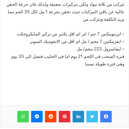
تتركب من ثلاثة مواد ولكن بتركيزات ضعيفة ولذلك فان جرعة الحقن
عالية عن باقي المركبات حيث تحقن بجرعة 1 مل لكل 35 كجم مما
يزيد التكلفة وتتركب من
–
ابرينومكتين 7 جم /
لتر
اى اقل بكثير من تركيز المايكروجكت
–
ايفرمكتين
7 مجم / مل اى اقل من الايفوميك السوبر
–
ليفاميزول 223 مجم/ مل
فترة السحب فى اللحم 21 يوم اما فى الحليب فتصل الى 35 يوم
وهى فترة طويلة نسبيا
فيسبوك
تويتر
لينكدإن
بينتيريست
‏Reddit
ماسنجر
واتساب