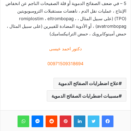
5 – في ضعف الصفائح الدموية أو قلة الصفيحات الناجم عن انخفاض
الإنتاج ، عمليات نقل الدم ، ناهضات مستقبلات الثرومبوبويتين
(TPO) (على سبيل المثال ، romiplostim ، eltrombopag ،
avatrombopag) ، أو الأدوية المضادة للفيبرين (على سبيل المثال ،
حمض أمينوكابرويك ، حمض الترانيكساميك)
دكتور احمد عيسى
00971509318694
علاج اضطرابات الصفائح الدموية
مسببات اضطرابات الصفائح الدموية
فيسبوك
تويتر
لينكدإن
بينتيريست
‏Reddit
ماسنجر
واتساب