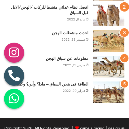
افضل نظام غذائي منشط للركاب /الهجن/الابل
قبل السباق
مايو 8, 2022
احدث منشطات الهجن
سبتمبر 28, 2022
معلومات عن سباق الهجن
مارس 19, 2022
الطاقة فى هجن السباق – ماذا؟ وأين؟ وكيف؟
فبراير 20, 2022
camels racing
|
design
© Copyright 2026, All Rights Reserved |