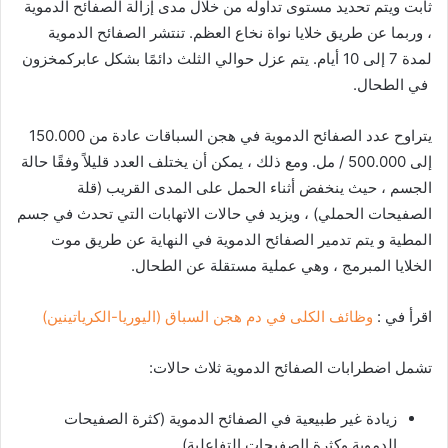
ثابت ويتم تحديد مستوى تداوله من خلال مدى إزالة الصفائح الدموية
، وربما عن طريق خلايا نواة نخاع العظم. تنتشر الصفائح الدموية
لمدة 7 إلى 10 أيام. يتم عزل حوالي الثلث دائمًا بشكل عابركمخزون
في الطحال.
يتراوح عدد الصفائح الدموية في هجن السباقات عادة من 150.000
إلى 500.000 / مل. ومع ذلك ، يمكن أن يختلف العدد قليلاً وفقًا حالة
الجسم ، حيث ينخفض ​​أثناء الحمل على المدى القريب (قلة
الصفيحات الحملي) ، ويزيد في حالات الاتهابات التي تحدث في جسم
المطية و يتم تدمير الصفائح الدموية في النهاية عن طريق موت
الخلايا المبرمج ، وهي عملية مستقلة عن الطحال.
اقرأ في :
وظائف الكلى في دم هجن السباق (اليوريا-الكرياتينين)
تشمل اضطرابات الصفائح الدموية ثلاث حالات:
زيادة غير طبيعية في الصفائح الدموية (كثرة الصفيحات
الدموية وكثرة الصفيحات التفاعلية)