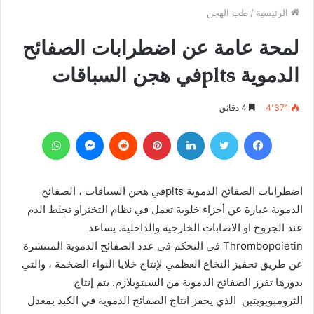
الرئيسية
/
طب الهجن
لمحة عامة عن اضطرابات الصفائح
الدموية pltsفي هجن السباقات
4٬371
4 دقائق
فيسبوك
تويتر
لينكدإن
بينتيريست
‏Reddit
ماسنجر
واتساب
اضطرابات الصفائح الدموية pltsفي هجن السباقات ، الصفائح
الدموية عبارة عن أجزاء خلوية تعمل في نظام التخثراو تجلط الدم
عند الجروح او الاصابات الخارجية والداخلية. يساعد
Thrombopoietin في التحكم في عدد الصفائح الدموية المنتشرة
عن طريق تحفيز النخاع العظمي لإنتاج خلايا النواء الضخمة ، والتي
بدورها تفرز الصفائح الدموية من السيتوبلازم. يتم إنتاج
الثرومبوبويتين الذي يحفز انتاج الصفائح الدموية في الكبد بمعدل