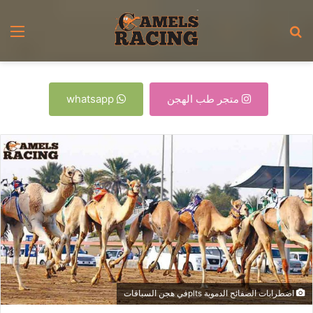
بحث
الق
عن
متجر طب الهجن
whatsapp
اضطرابات الصفائح الدموية pltsفي هجن السباقات