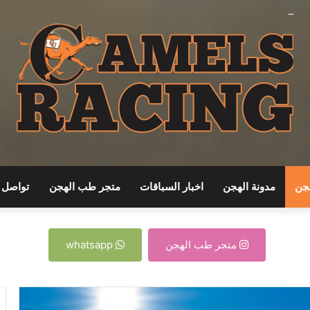
جن
مدونة الهجن
اخبار السباقات
متجر طب الهجن
تواصل م
متجر طب الهجن
whatsapp