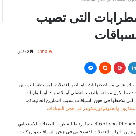
ضطرابات التى تصيب
سباقات
2٬913
3 دقائق
لينكدإن
بينتيريست
‏Reddit
ماسنجر
 ، قد تعاني من اضطرابات وامراض العضلات المرتبطة بالتمارين
دة ما تكون متعلقة بالتعب العضلي أو الإصابات أو التوازنات
التي نلاحظها فى هجن السباقات بسبب التمارين العالية:كما
ا ميثازون والجلوكوكورتيكويدز فى هجن السباقات
الاستجابي -Exertional Rhabdomyolysis tying up: بينما يرتبط اضطراب العضلات الاستجابي
درة من التهاب العضلات الاستجابي في هجن السباقات وان كانت