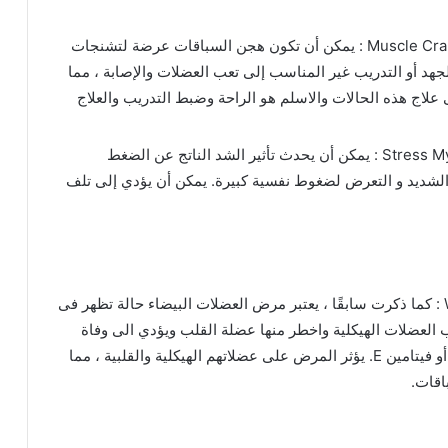
تشنجات العضلات والالتواءات Muscle Cramps and Strains : يمكن أن تكون هجن السباقات عرضة لتشنجات
لجهد أو التدريب غير المناسب إلى تعب العضلات والإصابة ، مما
لاج هذه الحالات والاسلم هو الراحة وضبط التدريب والعلاج
تأثيرات الشد الناتج عن الضغط النفسي Stress Myopathy : يمكن أن يحدث تأثير الشد الناتج عن الضغط
لشديد و التعرض لضغوط نفسية كبيرة. يمكن أن يؤدي إلى تلف
مرض العضلات البيضاء White Muscle Disease : كما ذكرت سابقًا ، يعتبر مرض العضلات البيضاء حالة تظهر فى
 العضلات الهيكلية واخطر منها عضلة القلب ويؤدي الى وفاة
الحيران المفاجئ نتيجة لنقص في السيلينيوم و / أو فيتامين E. يؤثر المرض على عضلاتهم الهيكلية والقلبية ، مما
اقات.