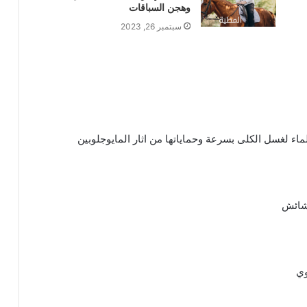
وهجن السباقات
سبتمبر 26, 2023
اء لغسل الكلى بسرعة وحماياتها من اثار المايوجلوبين
حشائش
وي