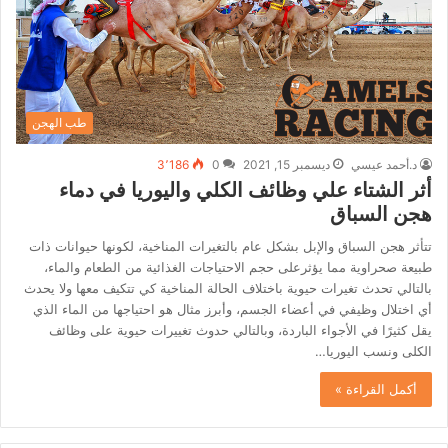
طب الهجن
د.أحمد عيسي
ديسمبر 15, 2021
0
3٬186
أثر الشتاء علي وظائف الكلي واليوريا في دماء
هجن السباق
تتأثر هجن السباق والإبل بشكل عام بالتغيرات المناخية، لكونها حيوانات ذات
طبيعة صحراوية مما يؤثرعلى حجم الاحتياجات الغذائية من الطعام والماء،
بالتالي تحدث تغيرات حيوية باختلاف الحالة المناخية كي تتكيف معها ولا يحدث
أي اختلال وظيفي في أعضاء الجسم، وأبرز مثال هو احتياجها من الماء الذي
يقل كثيرًا في الأجواء الباردة، وبالتالي حدوث تغييرات حيوية على وظائف
الكلى ونسب اليوريا…
أكمل القراءة »