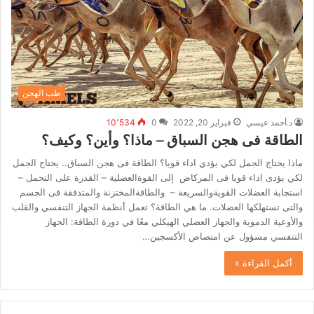
طب الهجن
د.أحمد عيسي
فبراير 20, 2022
0
10٬534
الطاقة فى هجن السباق – ماذا؟ وأين؟ وكيف؟
ماذا يحتاج الجمل لكي يؤدي اداء قويا؟ الطاقة فى هجن السباق.. يحتاج الجمل
لكي يؤدى اداء قويا فى المركاض إلى القوةالعضلية – القدرة على التحمل –
استجابة العضلات القويةوالسريعة – والطاقةالمختزنة والمتدفقة فى الجسم
والتى تستهلكها العضلات. ما هي الطاقة؟ تعمل أنظمة الجهاز التنفسي والقلب
والأوعية الدموية والجهاز العضلي الهيكلي معًا في دورة الطاقة: الجهاز
التنفسي مسؤول عن امتصاص الأكسجين…
أكمل القراءة »