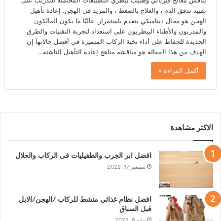
يناقش معالج فيزيائي وطبيب بيطري التطبيقات المحتملة للتدريب على
تقييد تدفق الدم ، والعلاج بالضغط ، والمزيد في الهجن. إعادة تأهيل
الهجن هو مجال ديناميكي يتقدم باستمرار. غالبًا ما يكون المالكون
والمدربون والأطباء البيطريون على استعداد لتجربة التقنيات والطرق
الجديدة للحفاظ على أداء نخبة الركاب المتميزة في أفضل حالاتها إن
الهدف من هذا المقالة هو مناقشة مناهج إعادة التأهيل الناشئة…
أكمل القراءة »
الاكثر مشاهدة
افضل ابر الجرب والطفيليات فى الركاب والحلال
سبتمبر 17, 2022
افضل نظام غذائي منشط للركاب /الهجن/الابل
قبل السباق
مايو 8, 2022