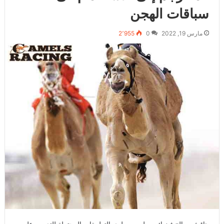
سباقات الهجن
مارس 19, 2022
0
2٬955