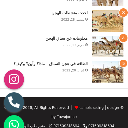
احدث منشطات الهجن
سبتمبر 28, 2022
معلومات عن سباق الهجن
مارس 19, 2022
الطاقة فى هجن السباق – ماذا؟ وأين؟ وكيف؟
فبراير 20, 2022
camels racing
|
design
© Copyright 2026, All Rights Reserved |
by Tawajod.ae
971509318694
971509318694
متجر طب الهجن