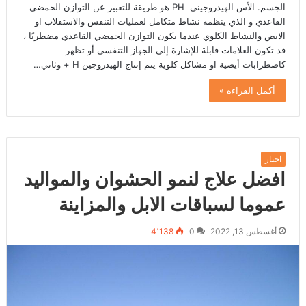
الجسم. الأس الهيدروجيني PH هو طريقة للتعبير عن التوازن الحمضي
القاعدي و الذي ينظمه نشاط متكامل لعمليات التنفس والاستقلاب او
الايض والنشاط الكلوي عندما يكون التوازن الحمضي القاعدي مضطربًا ،
قد تكون العلامات قابلة للإشارة إلى الجهاز التنفسي أو تظهر
كاضطرابات أيضية او مشاكل كلوية يتم إنتاج الهيدروجين H + وثاني…
أكمل القراءة »
اخبار
افضل علاج لنمو الحشوان والمواليد
عموما لسباقات الابل والمزاينة
أغسطس 13, 2022
0
4٬138