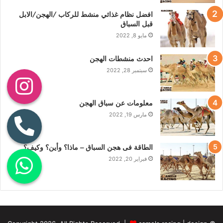
افضل نظام غذائي منشط للركاب /الهجن/الابل
قبل السباق
مايو 8, 2022
احدث منشطات الهجن
سبتمبر 28, 2022
معلومات عن سباق الهجن
مارس 19, 2022
الطاقة فى هجن السباق – ماذا؟ وأين؟ وكيف؟
فبراير 20, 2022