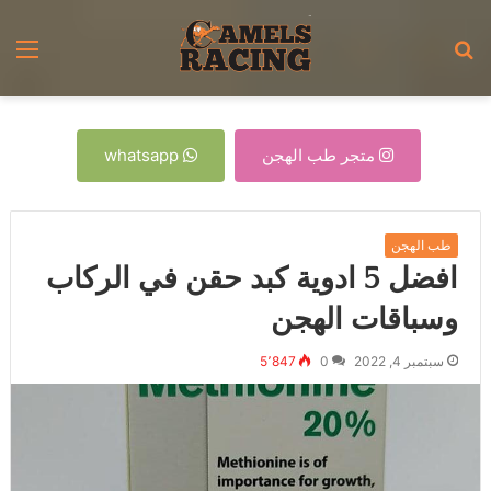
بحث
الق
عن
متجر طب الهجن
whatsapp
طب الهجن
افضل 5 ادوية كبد حقن في الركاب
وسباقات الهجن
سبتمبر 4, 2022
0
5٬847