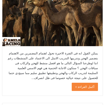
يمكن القول انه فى الفترة الاخيرة تحول اهتمام المضمرين من الاهتمام
بتضمير الهجن وتدريبها التدريب الامثل الى الاعتماد على المنشطات رغم
اننا لوطرحنا السؤال التالى ما هو افضل منشط للهجن والركاب فى
سباقات الهجن ؟ ستكون الاجابة الحتمية هي فهم الاسس العلمية
السليمة لتدريب الركاب والهجن وتطبيقها تطبيق سليم مما سيؤدي حتما
للحصول على نتيجة خيالية خصوصا فى ظل انصراف…
أكمل القراءة »